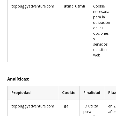
topbuggyadventure.com
_utmc_utmb
Cookie
necesaria
para la
utilización
de las
opciones
y
servicios
del sitio
web
Analíticas:
Propiedad
Cookie
Finalidad
Pla
topbuggyadventure.com
_ga
ID utiliza
en 2
para
año